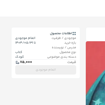
اطلاعات محصول
موجودی / ظرفیت
اتمام موجودی
بازه خرید
تا
1404/05/31
مدرس / نویسنده
نوع محصول
کتاب
دسته بندی موضوعی
کودک
قیمت
75,000
اتمام موجودی