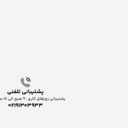
پشتیبانی تلفنی
پشتیبانی روزهای کاری : ۹ صبح الی ۱۸ بعد از ظهر
02191303933